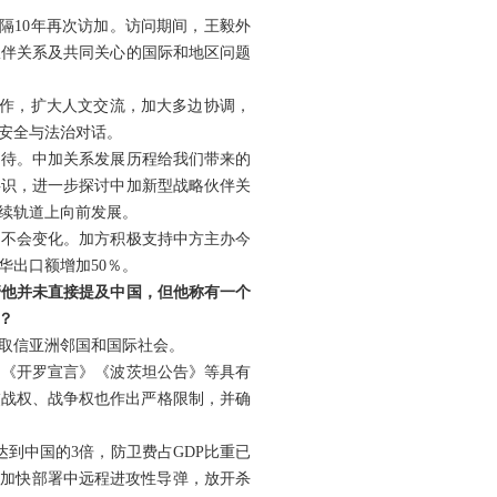
隔10年再次访加。访问期间，王毅外
伙伴关系及共同关心的国际和地区问题
合作，扩大人文交流，加大多边协调，
安全与法治对话。
期待。中加关系发展历程给我们带来的
共识，进一步探讨中加新型战略伙伴关
续轨道上向前发展。
场不会变化。加方积极支持中方主办今
华出口额增加50％。
管他并未直接提及中国，但他称有一个
？
取信亚洲邻国和国际社会。
，《开罗宣言》《波茨坦公告》等具有
交战权、战争权也作出严格限制，并确
到中国的3倍，防卫费占GDP比重已
，加快部署中远程进攻性导弹，放开杀