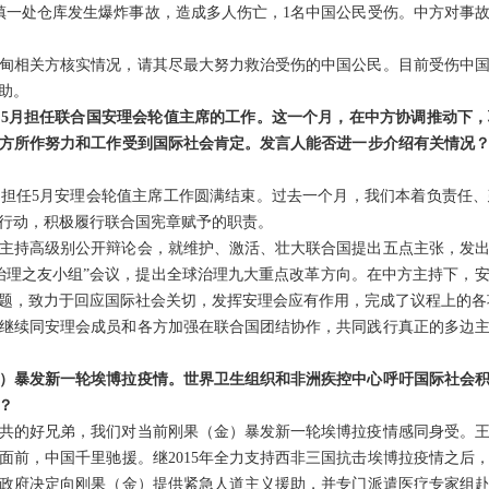
坎镇一处仓库发生爆炸事故，造成多人伤亡，1名中国公民受伤。中方对事
甸相关方核实情况，请其尽最大努力救治受伤的中国公民。目前受伤中
助。
5月担任联合国安理会轮值主席的工作。这一个月，在中方协调推动下
方所作努力和工作受到国际社会肯定。发言人能否进一步介绍有关情况
担任5月安理会轮值主席工作圆满结束。过去一个月，我们本着负责任
行动，积极履行联合国宪章赋予的职责。
主持高级别公开辩论会，就维护、激活、壮大联合国提出五点主张，发
治理之友小组”会议，提出全球治理九大重点改革方向。在中方主持下，
题，致力于回应国际社会关切，发挥安理会应有作用，完成了议程上的各
继续同安理会成员和各方加强在联合国团结协作，共同践行真正的多边
）暴发新一轮埃博拉疫情。世界卫生组织和非洲疾控中心呼吁国际社会
？
共的好兄弟，我们对当前刚果（金）暴发新一轮埃博拉疫情感同身受。
面前，中国千里驰援。继2015年全力支持西非三国抗击埃博拉疫情之后
政府决定向刚果（金）提供紧急人道主义援助，并专门派遣医疗专家组