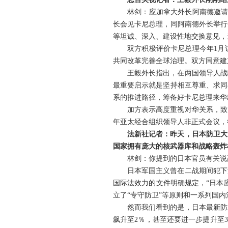
林剑：应加拿大外长阿南德邀请
长会见卡尼总理，同阿南德外长举行
等坦诚、深入、建设性地交换意见，
双方积极评价卡尼总理今年1月
共同改革完善全球治理。双方同意建
王毅外长指出，在两国领导人战
最重要启示就是坚持相互尊重、求同
系的推进路径，筹备好卡尼总理来华
加方表示高度重视对华关系，致
年亚太经合组织领导人非正式会议，
法新社记者：昨天，日本防卫大
国家拥有庞大的核武器库和战略轰炸
林剑：你提到的日本官员有关说
日本军国主义曾在二战期间犯下
国际法效力的文件明确规定，“日本
立了“专守防卫”等原则和一系列国内
然而我们看到的是，日本最新防
飙升至2％，甚至还要进一步提升至