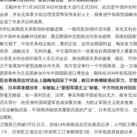
，王毅外长于5月28日至30日对加拿大进行正式访问。此访是中国外长时
会谈，并会见加拿大前总理克雷蒂安等友好人士，就推进中加新型战略
达成了许多共识和成果。
访华以来两国关系取得的积极进展，一致同意加强对话沟通，深化互利
立中加外长战略对话机制，重启两国外交部政治与安全磋商、高级别国家
略引领下，中加关系校正航向，重归正轨，这符合两国利益，顺应各方
存异、战略自主、互利共赢。中方愿同加方一道落实好两国领导人重要
出席亚太经合组织领导人非正式会议，推动两国关系在健康、稳定、可持
力于发展加中新型战略伙伴关系。加方坚定奉行一个中国政策，这一立
很荣幸作为主宾国参加今年中国国际进口博览会，期待在2030年前实现对
臣在香格里拉对话会上隐晦地回应了中国，称日本将继续强化军力。尽
机，日本两者都没有，却被贴上“新型军国主义”标签。中方对此有何回应
辞毫无根据，在一系列历史、法理、事实和数字面前苍白无力，根本无法
滔天罪行，给亚洲邻国和盟军造成深重灾难。为防止军国主义死灰复燃
应完全解除武装，不得维持能使其重新武装的产业”。日本宪法对军力、
法规制。
卫预算已突破9万亿日元，连续14年刷新战后历史最高记录，人均防卫费达
3.5％。日本防卫省过去5年的军工订单额增至3倍。日本现政府执政以来