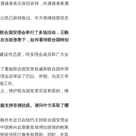
故遇难者表示深切哀悼，向遇难者家属
国公民已获得救治。中方将继续密切关
，联合国安理会举行了多场活动，王毅
？在当前形势下，如何看待联合国特别
、建设性态度，同安理会成员和广大会
出了重振联合国宪章权威和联合国作用
安理会还审议了巴以、伊朗、乌克兰等
项工作。
主义，维护联合国宪章宗旨和原则，继
积极支持非洲抗疫。请问中方采取了哪
王毅外长近日在纽约主持联合国安理会
，中国将向近期暴发埃博拉疫情的刚果
赴刚提供医疗服务和帮助。同时，在双