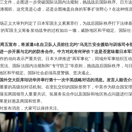
三文件，企图进一步突破国际法国内法规制，挑战战后国际秩序。日方
淆视听。这究竟是心虚，还是企图掩盖自身的军事扩张野心？在这种情况
这场正义大审判判定了日本军国主义累累罪行，为战后国际秩序打下法律
露的军国主义筹备发动战争的过程如出一辙，威胁地区和平稳定。国际社
周五宣布，将派遣4名自卫队人员前往北约“乌克兰安全援助与训练司令
进一步开展与北约的防务合作。中方对此有何评价？这是否意味着日本军
作的动向表示严重关切。日本大肆推进“再军事化”，同域外军事组织互
宪法、国际法国内法规制和“专守防卫”等原则，挑战战后国际秩序，与日
胁地区和平稳定。国际社会必须高度警惕、坚决遏止。
国外交大臣库珀访华并举行第十一次中英战略对话的消息。发言人能否介
重要的高级别对话机制。在变乱交织的国际形势下，中英作为联合国安
落实两国领导人重要共识、拓展务实合作以及国际和地区热点问题进行
果更好惠及两国和世界。
时发布消息，大家可以保持关注。