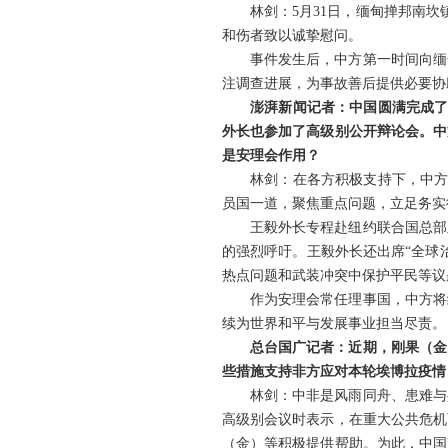
林剑：5月31日，缅甸掸邦南
和伤者致以诚挚慰问。
事件发生后，中方第一时间向缅
注调查进展，为事故善后提供必要协
澎湃新闻记者：中国圆满完成了
外长也参加了高级别公开辩论会。中
是安理会作用？
林剑：在各方积极支持下，中方
员国一道，聚焦重点问题，立足务实
王毅外长专程赴纽约联合国总部
的强烈呼吁。王毅外长还出席“全球
热点问题和武装冲突中保护平民等议
作为安理会常任理事国，中方将
续为世界和平与发展事业担当尽责。
总台国广记者：近期，刚果（金
些措施支持非方应对本轮埃博拉疫情
林剑：中非是风雨同舟、患难与
高级别会议时表示，在重大公共危机
（金）等积极提供帮助。为此，中国