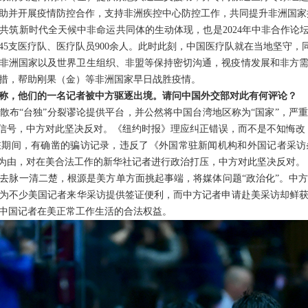
助并开展疫情防控合作，支持非洲疾控中心防控工作，共同提升非洲国家
共筑新时代全天候中非命运共同体的生动体现，也是2024年中非合作论坛
45支医疗队、医疗队员900余人。此时此刻，中国医疗队就在当地坚守
非洲国家以及世界卫生组织、非盟等保持密切沟通，视疫情发展和非方
措，帮助刚果（金）等非洲国家早日战胜疫情。
称，他们的一名记者被中方驱逐出境。请问中国外交部对此有何评论？
散布“台独”分裂谬论提供平台，并公然将中国台湾地区称为“国家”，严
误信号，中方对此坚决反对。《纽约时报》理应纠正错误，而不是不知悔改
驻期间，有确凿的骗访记录，违反了《外国常驻新闻机构和外国记者采访
”为由，对在美合法工作的新华社记者进行政治打压，中方对此坚决反对。
去脉一清二楚，根源是美方单方面挑起事端，将媒体问题“政治化”。中
为不少美国记者来华采访提供签证便利，而中方记者申请赴美采访却鲜
中国记者在美正常工作生活的合法权益。