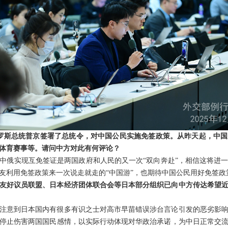
罗斯总统普京签署了总统令，对中国公民实施免签政策。从昨天起，中国
体育赛事等。请问中方对此有何评论？
中俄实现互免签证是两国政府和人民的又一次“双向奔赴”，相信这将进
友利用免签政策来一次说走就走的“中国游”，也期待中国公民用好免签政
友好议员联盟、日本经济团体联合会等日本部分组织已向中方传达希望
注意到日本国内有很多有识之士对高市早苗错误涉台言论引发的恶劣影
停止伤害两国国民感情，以实际行动体现对华政治承诺，为中日正常交