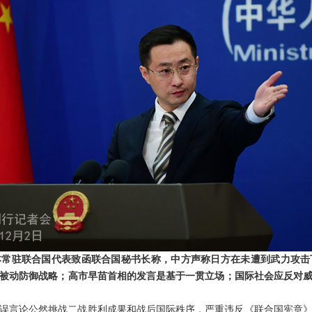
日本常驻联合国代表致函联合国秘书长称，中方声称日方在未遭到武力攻
的被动防御战略；高市早苗首相的发言是基于一贯立场；国际社会应反对
误言论公然挑战二战胜利成果和战后国际秩序，严重违反《联合国宪章