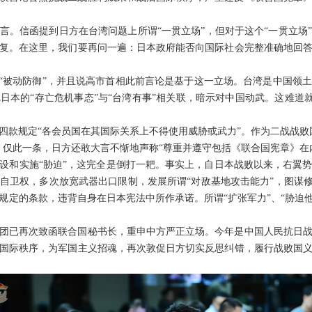
言。信函提到日方在台湾问题上所谓“一贯立场”，但对于这个“一贯立场
复。在这里，我们要再问一遍：日本政府能否向国际社会完整准确地回
和“被动防御”，并且说高市首相此前言论是基于这一立场。台湾是中国领
本的“存亡危机事态”与“台湾有事”相关联，暗示对中国动武。这难道就
四款规定“各会员国在其国际关系上不得使用威胁或武力”。作为二战战败
。仅此一条，日方还敢大言不惭地声称“尊重并遵守包括《联合国宪章》在
设和实施“胁迫”，这完全是倒打一耙。事实上，自日本战败以来，右翼
自卫权，多次放宽武器出口限制，发展所谓“对敌基地攻击能力”，图谋修
规定的条款，违背自身在日本宪法中所作承诺。所谓“扩张军力”、“胁迫他
团已再次致函联合国秘书长，重申中方严正立场。今年是中国人民抗日战
国际秩序，为军国主义招魂，再次敦促日方切实反思纠错，履行战败国