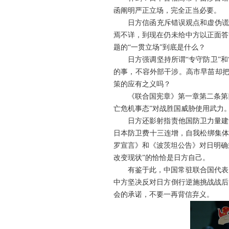
函阐明严正立场，完全正当必要。
日方信函充斥错误观点和虚伪谎
焉不详，到现在仍未给中方以正面答
题的“一贯立场”到底是什么？
日方强调坚持所谓“专守防卫”
的事，不容外部干涉。高市早苗却把日
策的应有之义吗？
《联合国宪章》第一章第二条第
亡危机事态”对战胜国威胁使用武力
日方还影射指责他国防卫力量建
日本防卫费十三连增，自我松绑集体
罗宣言》和《波茨坦公告》对日明确
改变现状”的恰恰是日方自己。
有鉴于此，中国常驻联合国代表
中方坚决反对日方倒行逆施挑战战后
会的承诺，不要一再背信弃义。