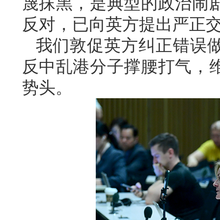
蔑抹黑，是典型的政治闹
反对，已向英方提出严正
我们敦促英方纠正错误
反中乱港分子撑腰打气，
势头。