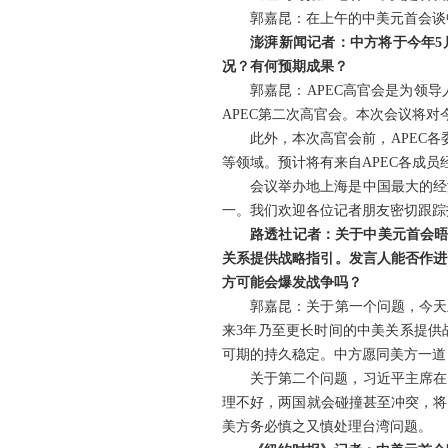
郭嘉昆：在上午的中美元首会谈
澎湃新闻记者：中方将于今年5
况？有何预期成果？
郭嘉昆：APEC高官会是为领导
APEC第二次高官会。本次会议将
此外，本次高官会前，APEC各
等领域。预计将有来自APEC各成员
会议举办地上海是中国最大的经
一。我们欢迎各位记者朋友密切跟踪报
路透社记者：关于中美元首会晤
关系提供战略指引。发言人能否作进
方可能会爆发战争吗？
郭嘉昆：关于第一个问题，今天
来3年乃至更长时间的中美关系提供
可期的持久稳定。中方愿同美方一道
关于第二个问题，习近平主席在
理不好，两国就会碰撞甚至冲突，将
美方务必慎之又慎处理台湾问题。