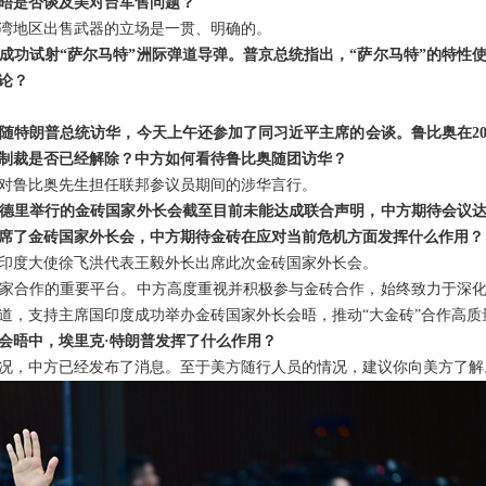
晤是否谈及美对台军售问题？
湾地区出售武器的立场是一贯、明确的。
成功试射“萨尔马特”洲际弹道导弹。普京总统指出，“萨尔马特”的特性
论？
随特朗普总统访华，今天上午还参加了同习近平主席的会谈。鲁比奥在20
制裁是否已经解除？中方如何看待鲁比奥随团访华？
对鲁比奥先生担任联邦参议员期间的涉华言行。
德里举行的金砖国家外长会截至目前未能达成联合声明，中方期待会议
席了金砖国家外长会，中方期待金砖在应对当前危机方面发挥什么作用？
印度大使徐飞洪代表王毅外长出席此次金砖国家外长会。
家合作的重要平台。中方高度重视并积极参与金砖合作，始终致力于深
道，支持主席国印度成功举办金砖国家外长会晤，推动“大金砖”合作高质
会晤中，埃里克·特朗普发挥了什么作用？
况，中方已经发布了消息。至于美方随行人员的情况，建议你向美方了解