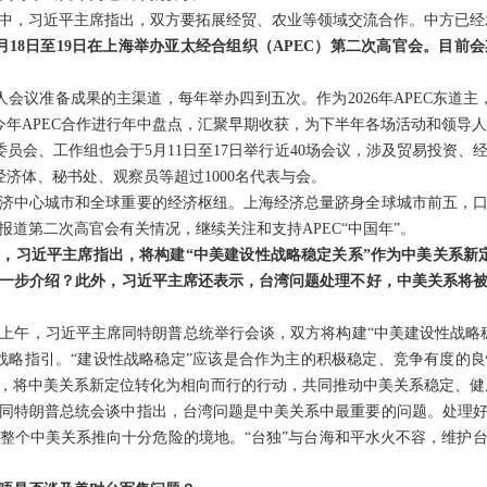
中，习近平主席指出，双方要拓展经贸、农业等领域交流合作。中方已经
月18日至19日在上海举办亚太经合组织（APEC）第二次高官会。目前
人会议准备成果的主渠道，每年举办四到五次。作为2026年APEC东道主，
对今年APEC合作进行年中盘点，汇聚早期收获，为下半年各场活动和领导
委员会、工作组也会于5月11日至17日举行近40场会议，涉及贸易投资
经济体、秘书处、观察员等超过1000名代表与会。
济中心城市和全球重要的经济枢纽。上海经济总量跻身全球城市前五，
道第二次高官会有关情况，继续关注和支持APEC“中国年”。
，习近平主席指出，将构建“中美建设性战略稳定关系”作为中美关系新
一步介绍？此外，习近平主席还表示，台湾问题处理不好，中美关系将
上午，习近平主席同特朗普总统举行会谈，双方将构建“中美建设性战略
战略指引。“建设性战略稳定”应该是合作为主的积极稳定、竞争有度的
，将中美关系新定位转化为相向而行的行动，共同推动中美关系稳定、健
同特朗普总统会谈中指出，台湾问题是中美关系中最重要的问题。处理
整个中美关系推向十分危险的境地。“台独”与台海和平水火不容，维护