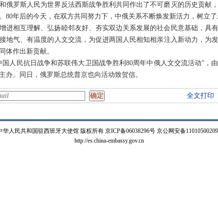
民和俄罗斯人民为世界反法西斯战争胜利共同作出了不可磨灭的历史贡献
。80年后的今天，在双方共同努力下，中俄关系不断焕发新活力，树立
增进相互理解、弘扬睦邻友好、夯实双边关系发展的社会民意基础，具
接地气、有温度的人文交流，为促进两国人民相知相亲注入新动力，为
同体作出新贡献。
中国人民抗日战争和苏联伟大卫国战争胜利80周年中俄人文交流活动”，
主办。同日，俄罗斯总统普京也向活动致贺信。
全文打印
中华人民共和国驻西班牙大使馆 版权所有 京ICP备06038296号 京公网安备11010500209
http://es.china-embassy.gov.cn