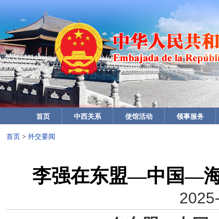
首页
中西关系
使馆活动
领事服务
首页
>
外交要闻
李强在东盟—中国—
2025-