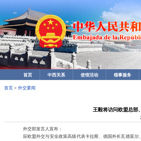
首页
中西关系
使馆活动
领事服务
首页
>
外交要闻
王毅将访问欧盟总部
外交部发言人宣布：
应欧盟外交与安全政策高级代表卡拉斯、德国外长瓦德富尔、