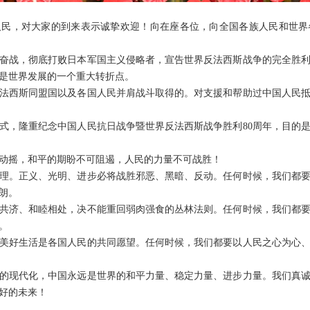
人民，对大家的到来表示诚挚欢迎！向在座各位，向全国各族人民和世界
浴血奋战，彻底打败日本军国主义侵略者，宣告世界反法西斯战争的完全胜
是世界发展的一个重大转折点。
法西斯同盟国以及各国人民并肩战斗取得的。对支援和帮助过中国人民
式，隆重纪念中国人民抗日战争暨世界反法西斯战争胜利80周年，目的
动摇，和平的期盼不可阻遏，人民的力量不可战胜！
理。正义、光明、进步必将战胜邪恶、黑暗、反动。任何时候，我们都
朗。
共济、和睦相处，决不能重回弱肉强食的丛林法则。任何时候，我们都
。
美好生活是各国人民的共同愿望。任何时候，我们都要以人民之心为心
的现代化，中国永远是世界的和平力量、稳定力量、进步力量。我们真
好的未来！