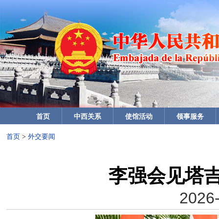
首页
中西关系
使馆活动
领事服务
首页
>
外交要闻
李强会见塔
2026-