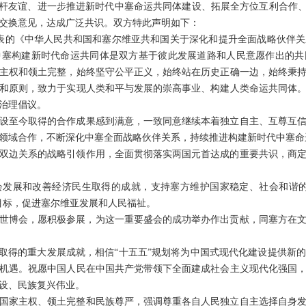
铁杆友谊、进一步推进新时代中塞命运共同体建设、拓展全方位互利合作、
交换意见，达成广泛共识。双方特此声明如下：
月发表的《中华人民共和国和塞尔维亚共和国关于深化和提升全面战略伙伴
中塞构建新时代命运共同体是双方基于彼此发展道路和人民意愿作出的共
主权和领土完整，始终坚守公平正义，始终站在历史正确一边，始终秉
和原则，致力于实现人类和平与发展的崇高事业、构建人类命运共同体
治理倡议。
设至今取得的合作成果感到满意，一致同意继续本着独立自主、互尊互
领域合作，不断深化中塞全面战略伙伴关系，持续推进构建新时代中塞命
双边关系的战略引领作用，全面贯彻落实两国元首达成的重要共识，商
会发展和改善经济民生取得的成就，支持塞方维护国家稳定、社会和谐的
定目标，促进塞尔维亚发展和人民福祉。
7年世博会，愿积极参展，为这一重要盛会的成功举办作出贡献，同塞方在
期取得的重大发展成就，相信“十五五”规划将为中国式现代化建设提供新
机遇。祝愿中国人民在中国共产党带领下全面建成社会主义现代化强国
设、民族复兴伟业。
国家主权、领土完整和民族尊严，强调尊重各自人民独立自主选择自身