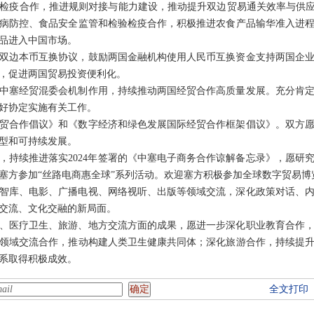
检疫合作，推进规则对接与能力建设，推动提升双边贸易通关效率与供应
病防控、食品安全监管和检验检疫合作，积极推进农食产品输华准入进
品进入中国市场。
双边本币互换协议，鼓励两国金融机构使用人民币互换资金支持两国企
，促进两国贸易投资便利化。
中塞经贸混委会机制作用，持续推动两国经贸合作高质量发展。充分肯
好协定实施有关工作。
贸合作倡议》和《数字经济和绿色发展国际经贸合作框架倡议》。双方
型和可持续发展。
，持续推进落实2024年签署的《中塞电子商务合作谅解备忘录》，愿研
塞方参加“丝路电商惠全球”系列活动。欢迎塞方积极参加全球数字贸易博
智库、电影、广播电视、网络视听、出版等领域交流，深化政策对话、
交流、文化交融的新局面。
、医疗卫生、旅游、地方交流方面的成果，愿进一步深化职业教育合作
领域交流合作，推动构建人类卫生健康共同体；深化旅游合作，持续提
系取得积极成效。
全文打印