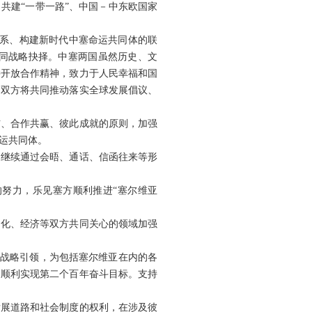
共建“一带一路”、中国－中东欧国家
关系、构建新时代中塞命运共同体的联
同战略抉择。中塞两国虽然历史、文
持开放合作精神，致力于人民幸福和国
。双方将共同推动落实全球发展倡议、
信、合作共赢、彼此成就的原则，加强
运共同体。
定继续通过会晤、通话、信函往来等形
努力，乐见塞方顺利推进“塞尔维亚
文化、经济等双方共同关心的领域加强
的战略引领，为包括塞尔维亚在内的各
，顺利实现第二个百年奋斗目标。支持
发展道路和社会制度的权利，在涉及彼