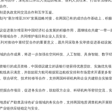
联系与合作，深化在口岸出入境边防检查、便利人员往来、打击非法移民
合作。
别是执政党间交流合作和互学互鉴。
规划与“塞尔维亚2030”发展战略对接，在两国已有的成功合作基础上，
倡议促进塞尔维亚和中国经济社会发展的积极作用，愿继续在共建“一带一
等领域合作，共同维护项目和企业人员安全。
班列对推动中塞经贸合作的重要意义，愿共同采取务实举措促进基础设施
域的合作成果，将进一步加强在空间科技、人工智能、具身智能、数字
资银行的成员资格，中国倡议建立的该银行使获得优惠贷款、实施优先项
航线表示满意，并鼓励双方航司根据双边航权安排和市场需求开通更多客
、联合研究、技术转移等合作，支持两国科研机构和企业共建联合实验
挖掘合作项目，促进务实合作，鼓励双方企业、科研机构等密切交流，
地质矿产勘查及绿色矿业领域的务实合作，支持两国地质调查机构开展
产业链供应链稳定与安全。