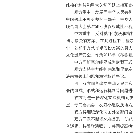
此核心利益和重大关切问题上相互支
塞方重申，发展同中华人民共和
中国领土不可分割的一部分，中华人
联合国大会第2758号决议权威性
中方重申，反对就“科索沃和梅
均可接受的方案。在此过程中，塞
中，以和平方式寻求妥协方案的努力
文化遗产安全。作为2013年《布鲁
中方理解塞尔维亚成为欧盟正式
塞方支持中方维护南海和平稳定
决南海领土问题和海洋权益争议。
四、双方同意建立中华人民共和
会的组成、形式和运行机制等问题进
双方将进一步深化立法机构间
层、专门委员会、友好小组以及地方
双方将继续深化两国外交部门合
双方同意不断深化在反恐、防范
合巡逻、特警联演联训，共同提高执