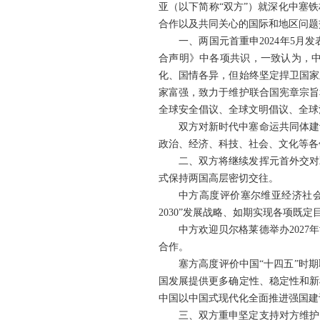
亚（以下简称“双方”）就深化中塞
合作以及共同关心的国际和地区问题
一、两国元首重申2024年5
合声明》中各项共识，一致认为，
化、国情各异，但始终坚定捍卫国家
家富强，致力于维护联合国宪章宗旨
全球安全倡议、全球文明倡议、全球
双方对新时代中塞命运共同体建
政治、经济、科技、社会、文化等各
二、双方将继续发挥元首外交对
式保持两国高层密切交往。
中方高度评价塞尔维亚经济社
2030”发展战略、如期实现各项既
中方欢迎贝尔格莱德举办202
合作。
塞方高度评价中国“十四五”时
国发展提供更多确定性、稳定性和新
中国以中国式现代化全面推进强国建
三、双方重申坚定支持对方维护