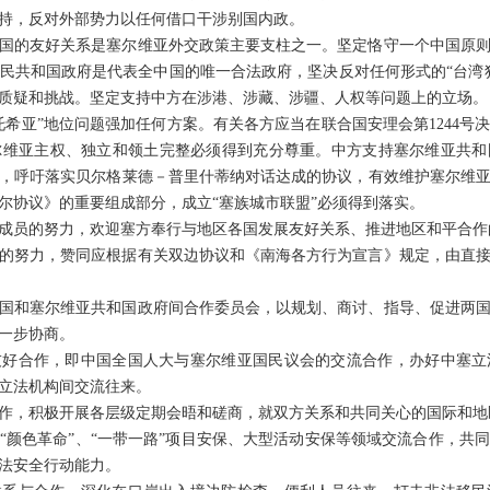
持，反对外部势力以任何借口干涉别国内政。
国的友好关系是塞尔维亚外交政策主要支柱之一。坚定恪守一个中国原
民共和国政府是代表全中国的唯一合法政府，坚决反对任何形式的“台湾
不容质疑和挑战。坚定支持中方在涉港、涉藏、涉疆、人权等问题上的立场。
托希亚”地位问题强加任何方案。有关各方应当在联合国安理会第1244号
尔维亚主权、独立和领土完整必须得到充分尊重。中方支持塞尔维亚共和
，呼吁落实贝尔格莱德－普里什蒂纳对话达成的协议，有效维护塞尔维
塞尔协议》的重要组成部分，成立“塞族城市联盟”必须得到落实。
成员的努力，欢迎塞方奉行与地区各国发展友好关系、推进地区和平合作
的努力，赞同应根据有关双边协议和《南海各方行为宣言》规定，由直
国和塞尔维亚共和国政府间合作委员会，以规划、商讨、指导、促进两
一步协商。
友好合作，即中国全国人大与塞尔维亚国民议会的交流合作，办好中塞立
立法机构间交流往来。
作，积极开展各层级定期会晤和磋商，就双方关系和共同关心的国际和地
“颜色革命”、“一带一路”项目安保、大型活动安保等领域交流合作，共
法安全行动能力。