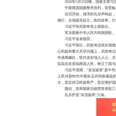
2026年5月25日晚，国家主
中塞两国国旗整齐排列，背景板
仪式开始，雄浑的礼乐声响起，
随行。全场嘉宾起立，热烈鼓掌，行
习近平和武契奇登上授勋台。
军乐团奏中华人民共和国国歌。
习近平发表致辞。
习近平指出，武契奇总统长期致
心利益和重大关切问题上，武契奇总
作成果瞩目，世代友好深入人心，共
实实在在造福两国人民，树立了国与
习近平强调，“友谊勋章”是中
人民对新时代中塞命运共同体建设
主，坚定捍卫民族尊严，坚定维护国
随后，党和国家功勋荣誉表彰工
礼兵护送“友谊勋章”入场。