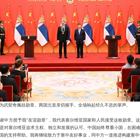
为武契奇佩挂勋章。两国元首亲切握手。全场响起经久不息的掌声。
谢中方授予我“友谊勋章”，我代表塞尔维亚国家和人民接受这枚勋章。
是对塞尔维亚追求主权、独立和发展的认可。中国始终尊重小国，在困
国的支持帮助。我将继续致力于塞中友好事业，同中方一道推进构建塞中