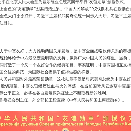
席习近平在北京人民大会堂为塞尔维亚总统武契奇举行“友谊勋章”颁授仪式。
上金色的“友谊勋章”图案熠熠生辉。中国人民解放军仪仗队礼兵在授勋台
金色大门徐徐打开，习近平主席和武契奇总统一同步入大厅。习近平主
注目礼。
力于中塞友好，大力推动两国关系发展，是中塞全面战略伙伴关系的积
统始终给予中方最坚定最明确的支持，赢得广大中国人民的尊重。当前
同打造了一个又一个友好合作的经典项目。事实证明，中塞两国相互支
国交往的典范，为国际社会提供了值得借鉴的样板。
华人民共和国对外最高荣誉勋章，这枚勋章不仅是对武契奇总统为中塞友
的殷切期望。中塞友谊经历过血与火的淬炼，在当前国际风云激荡中更显
际公平正义，必将在各自发展振兴征途上不断取得新的胜利。
作委员会副主任、外交部长王毅宣读《中华人民共和国主席授勋令》。