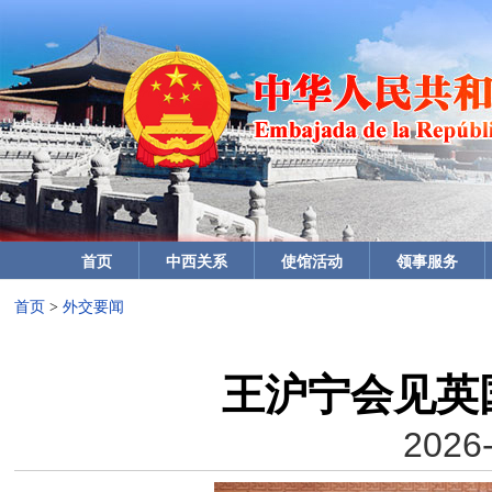
首页
中西关系
使馆活动
领事服务
首页
>
外交要闻
王沪宁会见英
2026-