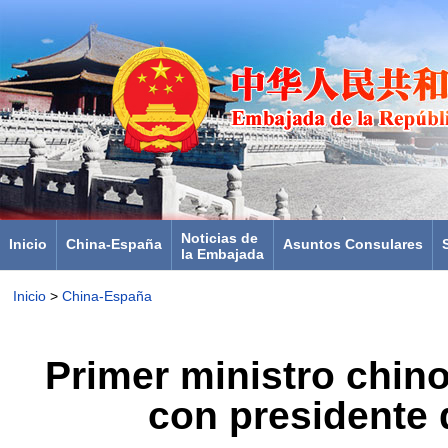
Noticias de
Inicio
China-España
Asuntos Consulares
la Embajada
Inicio
>
China-España
Primer ministro chin
con presidente 