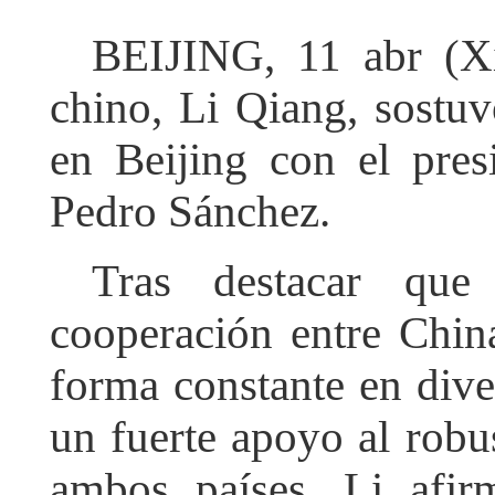
BEIJING, 11 abr (Xi
chino, Li Qiang, sostu
en Beijing con el pres
Pedro Sánchez.
Tras destacar que
cooperación entre Chi
forma constante en div
un fuerte apoyo al rob
ambos países, Li afir