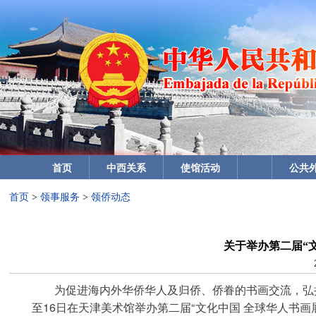
首页
中西关系
使馆活动
公共
首页
>
领事服务
>
领侨动态
关于举办第二届“
为促进海内外华侨华人及归侨、侨眷的书画交流，弘扬中
至16日在天津美术馆举办第二届“文化中国 全球华人书