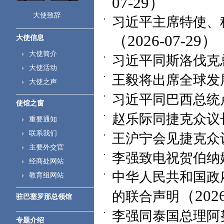
07-29）
大使致辞
习近平主席特使、
（2026-07-29）
大使信息
大使简介
习近平同斯洛伐克
大使活动
王毅将出席全球发
大使之声
习近平同巴西总统
使馆之窗
赵乐际同捷克众议
重要通知
联系我们
王沪宁会见捷克众
主要外交官
李强致电祝贺伯纳
经商处网站
中华人民共和国政
教育组网站
（2026
的联合声明
驻巴塞罗那总领馆
李强同泰国总理阿
专题介绍