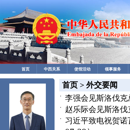
首页
中西关系
使馆活动
领事服务
首页
>
外交要闻
李强会见斯洛伐克
赵乐际会见斯洛伐
习近平致电祝贺诺