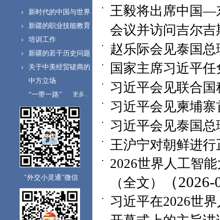
王毅将出席中国—
新时代的中国与世界
新疆的职业技能教育
会议并访问吉尔吉
培训工作
赵乐际会见泰国总
新疆的若干历史问题
国家主席习近平任
关于中美经贸磋商的
中方立场
习近平会见联合国
“一带一路”
更多...
习近平会见柬埔寨
习近平会见泰国总
王沪宁对朝鲜进行
2026世界人工
（2026-
"外交小灵通"微信
（全文）
习近平在2026