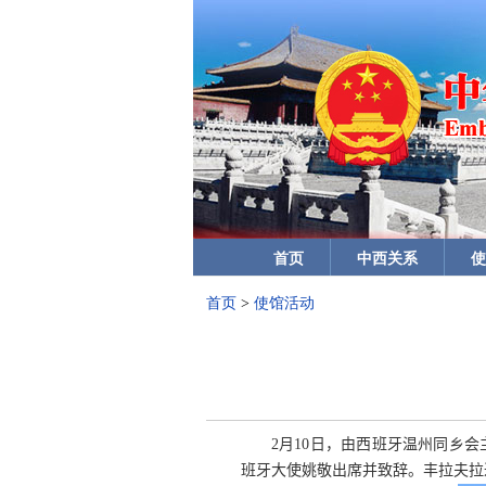
首页
中西关系
使
首页
>
使馆活动
2
月
10
日，由西班牙温州同乡会
班牙大使姚敬出席并致辞。丰拉夫拉