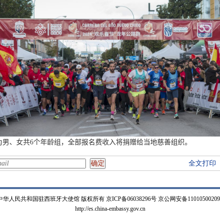
为男、女共
6
个年龄组，全部报名费收入将捐赠给当地慈善组织
。
全文打印
中华人民共和国驻西班牙大使馆 版权所有 京ICP备06038296号 京公网安备11010500209
http://es.china-embassy.gov.cn