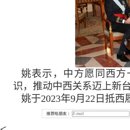
姚表示，中方愿同西方
识，推动中西关系迈上新
姚于
2023
年
9
月
22
日抵西
推荐给朋友：
<