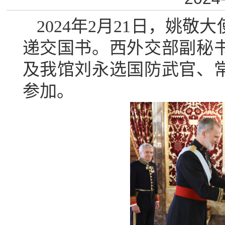
2024
年
2
月
21
日，姚敬大
递交国书。西外交部副秘
及我馆刘永选国防武官、
参加。