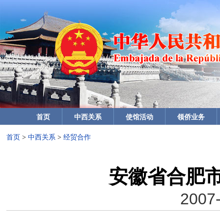
首页
中西关系
使馆活动
领侨业务
首页
>
中西关系
>
经贸合作
安徽省合肥
2007-