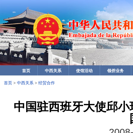
首页
中西关系
使馆活动
领侨业务
首页
>
中西关系
>
经贸合作
中国驻西班牙大使邱小
2008-